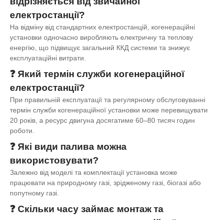
відрізняється від звичайної
електростанції?
На відміну від стандартних електростанцій, когенераційні
установки одночасно виробляють електричну та теплову
енергію, що підвищує загальний ККД системи та знижує
експлуатаційні витрати.
❓ Який термін служби когенераційної
електростанції?
При правильній експлуатації та регулярному обслуговуванні
термін служби когенераційної установки може перевищувати
20 років, а ресурс двигуна досягатиме 60–80 тисяч годин
роботи.
❓ Які види палива можна
використовувати?
Залежно від моделі та комплектації установка може
працювати на природному газі, зрідженому газі, біогазі або
попутному газі.
❓ Скільки часу займає монтаж та