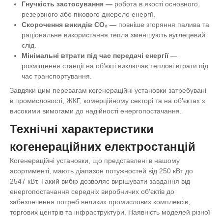
Гнучкість застосування
—
робота в якості основного,
резервного або пікового джерело енергії.
Скорочення викидів CO₂
—
повніше згоряння палива та
раціональне використання тепла зменшують вуглецевий
слід.
Мінімальні втрати під час передачі енергії
—
розміщення станції на об'єкті виключає теплові втрати під
час транспортування.
Завдяки цим перевагам когенераційні установки затребувані
в промисловості, ЖКГ, комерційному секторі та на об'єктах з
високими вимогами до надійності енергопостачання.
Технічні характеристики
когенераційних електростанцій
Когенераційні установки, що представлені в нашому
асортименті, мають діапазон потужностей від 250 кВт до
2547 кВт. Такий вибір дозволяє вирішувати завдання від
енергопостачання середніх виробничих об'єктів до
забезпечення потреб великих промислових комплексів,
торгових центрів та інфраструктури. Наявність моделей різної