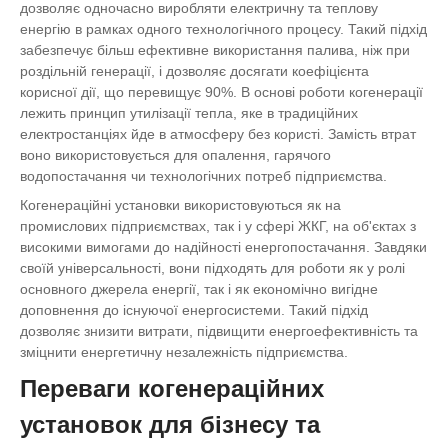
дозволяє одночасно виробляти електричну та теплову
енергію в рамках одного технологічного процесу. Такий підхід
забезпечує більш ефективне використання палива, ніж при
роздільній генерації, і дозволяє досягати коефіцієнта
корисної дії, що перевищує 90%. В основі роботи когенерації
лежить принцип утилізації тепла, яке в традиційних
електростанціях йде в атмосферу без користі. Замість втрат
воно використовується для опалення, гарячого
водопостачання чи технологічних потреб підприємства.
Когенераційні установки використовуються як на
промислових підприємствах, так і у сфері ЖКГ, на об'єктах з
високими вимогами до надійності енергопостачання. Завдяки
своїй універсальності, вони підходять для роботи як у ролі
основного джерела енергії, так і як економічно вигідне
доповнення до існуючої енергосистеми. Такий підхід
дозволяє знизити витрати, підвищити енергоефективність та
зміцнити енергетичну незалежність підприємства.
Переваги когенераційних
установок для бізнесу та