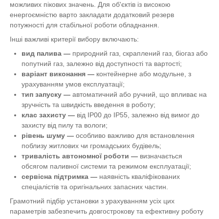
можливих пікових значень. Для об'єктів із високою
енергоємністю варто закладати додатковий резерв
потужності для стабільної роботи обладнання.
Інші важливі критерії вибору включають:
вид палива
—
природний газ, скраплений газ, біогаз або
попутний газ, залежно від доступності та вартості;
варіант виконання
—
контейнерне або модульне, з
урахуванням умов експлуатації;
тип запуску
—
автоматичний або ручний, що впливає на
зручність та швидкість введення в роботу;
клас захисту
—
від IP00 до IP55, залежно від вимог до
захисту від пилу та вологи;
рівень шуму
—
особливо важливо для встановлення
поблизу житлових чи громадських будівель;
тривалість автономної роботи
—
визначається
обсягом паливної системи та режимом експлуатації;
сервісна підтримка
—
наявність кваліфікованих
спеціалістів та оригінальних запасних частин.
Грамотний підбір установки з урахуванням усіх цих
параметрів забезпечить довгострокову та ефективну роботу