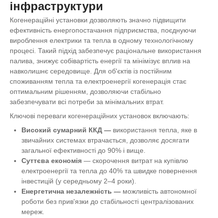
інфраструктури
Когенераційні установки дозволяють значно підвищити
ефективність енергопостачання підприємства, поєднуючи
вироблення електрики та тепла в одному технологічному
процесі. Такий підхід забезпечує раціональне використання
палива, знижує собівартість енергії та мінімізує вплив на
навколишнє середовище. Для об'єктів із постійним
споживанням тепла та електроенергії когенерація стає
оптимальним рішенням, дозволяючи стабільно
забезпечувати всі потреби за мінімальних втрат.
Ключові переваги когенераційних установок включають:
Високий сумарний ККД
—
використання тепла, яке в
звичайних системах втрачається, дозволяє досягати
загальної ефективності до 90% і вище.
Суттєва економія
— скорочення витрат на купівлю
електроенергії та тепла до 40% та швидке повернення
інвестицій (у середньому 2–4 роки).
Енергетична незалежність
—
можливість автономної
роботи без прив'язки до стабільності централізованих
мереж.