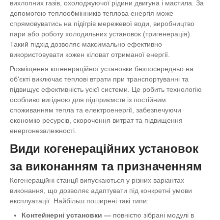
вихлопних газів, охолоджуючої рідини двигуна і мастила. За
допомогою теплообмінників теплова енергія може
спрямовуватись на підігрів мережевої води, виробництво
пари або роботу холодильних установок (тригенерація).
Такий підхід дозволяє максимально ефективно
використовувати кожен кіловат отриманої енергії.
Розміщення когенераційної установки безпосередньо на
об'єкті виключає теплові втрати при транспортуванні та
підвищує ефективність усієї системи. Це робить технологію
особливо вигідною для підприємств із постійним
споживанням тепла та електроенергії, забезпечуючи
економію ресурсів, скорочення витрат та підвищення
енергонезалежності.
Види когенераційних установок
за виконанням та призначенням
Когенераційні станції випускаються у різних варіантах
виконання, що дозволяє адаптувати під конкретні умови
експлуатації. Найбільш поширені такі типи:
Контейнерні установки
—
повністю зібрані модулі в