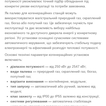
потужності уможливлює точний підбір обладнання під
конкретні умови експлуатації та потреби замовника.
Як паливо для когенераційних станцій можуть
використовуватися магістральний природний газ, скраплений
газ, біогаз або попутний газ. Це забезпечує гнучкість при
експлуатації та дає можливість вибору найбільш
економічного та доступного джерела енергії у конкретному
регіоні. Усі установки оснащені сучасними системами
автоматичного керування, що забезпечують стабільну подачу
електроенергії та ефективний розподіл теплової потужності.
Основні технічні параметри когенераційних установок
включають:
діапазон потужності
—
від 250 кВт до 2547 кВт;
види палива
—
природний газ, скраплений газ, біогаз,
попутний газ;
варіанти виконання
—
контейнерне, модульне;
тип запуску
—
автоматичний або ручний, залежно від
моделі;
клас захисту
—
від IP00 до IP55 залежно від конструкції;
системи регулювання
—
автоматична стабілізація