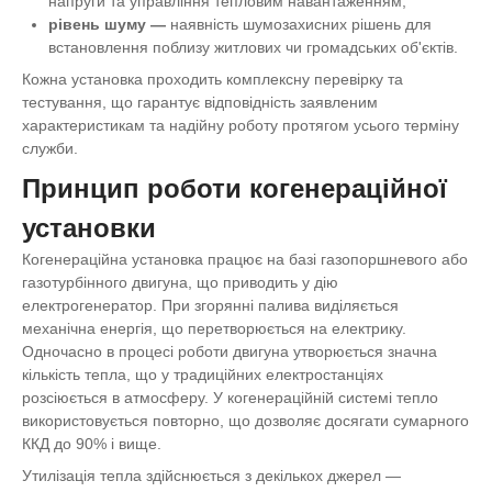
напруги та управління тепловим навантаженням;
рівень шуму
—
наявність шумозахисних рішень для
встановлення поблизу житлових чи громадських об'єктів.
Кожна установка проходить комплексну перевірку та
тестування, що гарантує відповідність заявленим
характеристикам та надійну роботу протягом усього терміну
служби.
Принцип роботи когенераційної
установки
Когенераційна установка працює на базі газопоршневого або
газотурбінного двигуна, що приводить у дію
електрогенератор. При згорянні палива виділяється
механічна енергія, що перетворюється на електрику.
Одночасно в процесі роботи двигуна утворюється значна
кількість тепла, що у традиційних електростанціях
розсіюється в атмосферу. У когенераційній системі тепло
використовується повторно, що дозволяє досягати сумарного
ККД до 90% і вище.
Утилізація тепла здійснюється з декількох джерел —