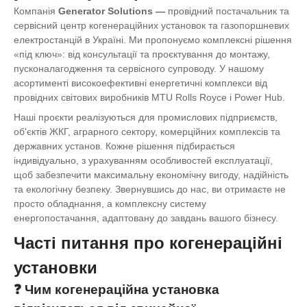
Компанія
Generator Solutions
—
провідний постачальник та
сервісний центр когенераційних установок та газопоршневих
електростанцій в Україні. Ми пропонуємо комплексні рішення
«під ключ»: від консультації та проєктування до монтажу,
пусконалагодження та сервісного супроводу. У нашому
асортименті високоефективні енергетичні комплекси від
провідних світових виробників MTU Rolls Royce і Power Hub.
Наші проєкти реалізуються для промислових підприємств,
об'єктів ЖКГ, аграрного сектору, комерційних комплексів та
державних установ. Кожне рішення підбирається
індивідуально, з урахуванням особливостей експлуатації,
щоб забезпечити максимальну економічну вигоду, надійність
та екологічну безпеку. Звернувшись до нас, ви отримаєте не
просто обладнання, а комплексну систему
енергопостачання, адаптовану до завдань вашого бізнесу.
Часті питання про когенераційні
установки
❓ Чим когенераційна установка