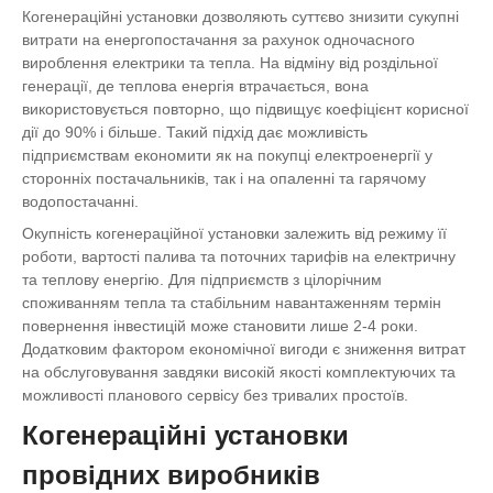
Когенераційні установки дозволяють суттєво знизити сукупні
витрати на енергопостачання за рахунок одночасного
вироблення електрики та тепла. На відміну від роздільної
генерації, де теплова енергія втрачається, вона
використовується повторно, що підвищує коефіцієнт корисної
дії до 90% і більше. Такий підхід дає можливість
підприємствам економити як на покупці електроенергії у
сторонніх постачальників, так і на опаленні та гарячому
водопостачанні.
Окупність когенераційної установки залежить від режиму її
роботи, вартості палива та поточних тарифів на електричну
та теплову енергію. Для підприємств з цілорічним
споживанням тепла та стабільним навантаженням термін
повернення інвестицій може становити лише 2-4 роки.
Додатковим фактором економічної вигоди є зниження витрат
на обслуговування завдяки високій якості комплектуючих та
можливості планового сервісу без тривалих простоїв.
Когенераційні установки
провідних виробників