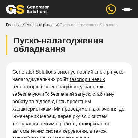
Головна
Комплексні рішення
Пуско-налагодження обладнання
Пуско-налагодження
обладнання
Generator Solutions виконує повний спектр пуско-
налагоджувальних робіт
газопоршневих
генераторів
і
когенераційних установок
,
забезпечуючи їх безпечний запуск, стабільну
роботу та відповідність проєктним
характеристикам. Ми проводимо підключення до
інженерних мереж, перевірку всіх систем,
тестування режимів роботи, калібрування
автоматичних систем керування, а також