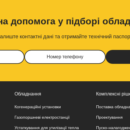
на допомога у підборі обла
лиште контактні дані та отримайте технічний паспор
Обладнання
Комплексні ріш
Когенераційні установки
Поставка обладн
Газопоршневі електростанції
Проектування
Устаткування для утилізації тепла
Пуско-налагодже