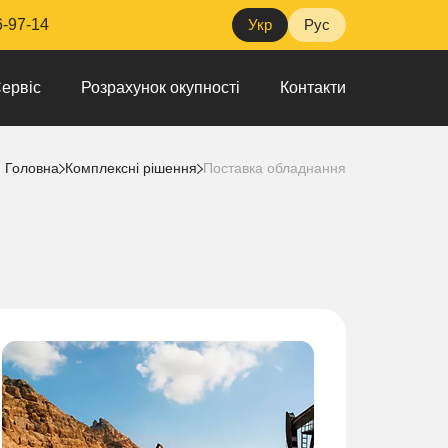
6-97-14
Укр
Рус
ервіс
Розрахунок окупності
Контакти
Головна
Комплексні рішення
Поставка обладнання