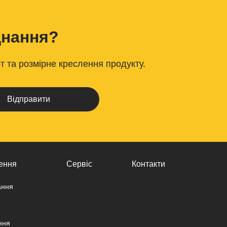
днання?
т та розмірне креслення продукту.
ення
Сервіс
Контакти
ання
ння