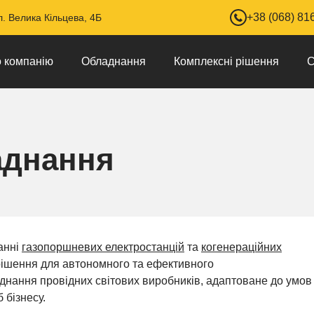
+38 (068) 81
л. Велика Кільцева, 4Б
 компанію
Обладнання
Комплексні рішення
С
аднання
анні
газопоршневих електростанцій
та
когенераційних
 рішення для автономного та ефективного
днання провідних світових виробників, адаптоване до умов
 бізнесу.