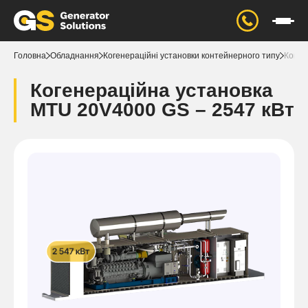
Головна
Обладнання
Когенераційні установки контейнерного типу
Коген
Когенераційна установка
MTU 20V4000 GS – 2547 кВт