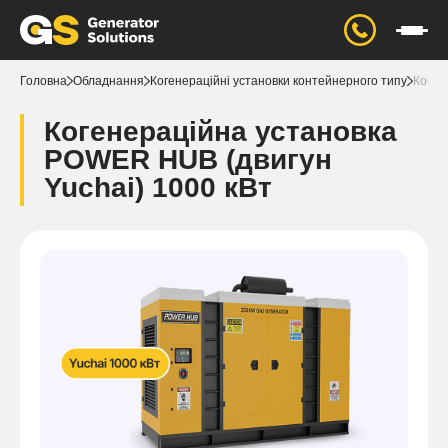
Головна
Обладнання
Когенераційні установки контейнерного типу
Коген
Когенераційна установка
POWER HUB (двигун
Yuchai) 1000 кВт