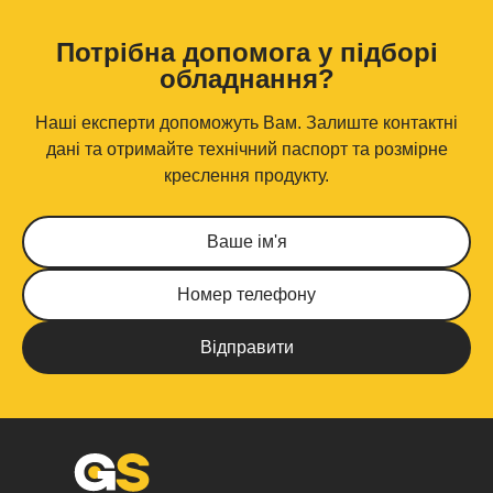
Потрібна допомога у підборі
обладнання?
Наші експерти допоможуть Вам. Залиште контактні
дані та отримайте технічний паспорт та розмірне
креслення продукту.