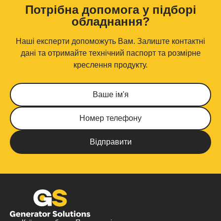
Потрібна допомога у підборі
обладнання?
Наші експерти допоможуть Вам. Залиште контактні
дані та отримайте технічний паспорт та розмірне
креслення продукту.