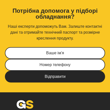
Потрібна допомога у підборі
обладнання?
Наші експерти допоможуть Вам. Залиште контактні
дані та отримайте технічний паспорт та розмірне
креслення продукту.